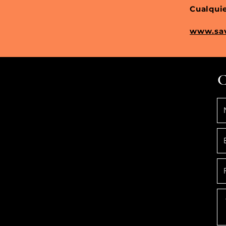
Cualqui
www.sav