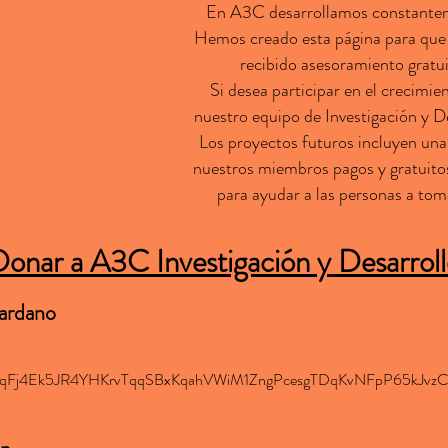
En A3C desarrollamos constantem
Hemos creado esta página para que l
recibido asesoramiento gratui
Si desea participar en el crecimi
nuestro equipo de Investigación y De
Los proyectos futuros incluyen una
nuestros miembros pagos y gratuito
para ayudar a las personas a tom
onar a A3C Investigación y Desarrol
Cardano
Fj4Ek5JR4YHKrvTqqSBxKqahVWiM1ZngPcesgTDqKvNFpP65kJvzC