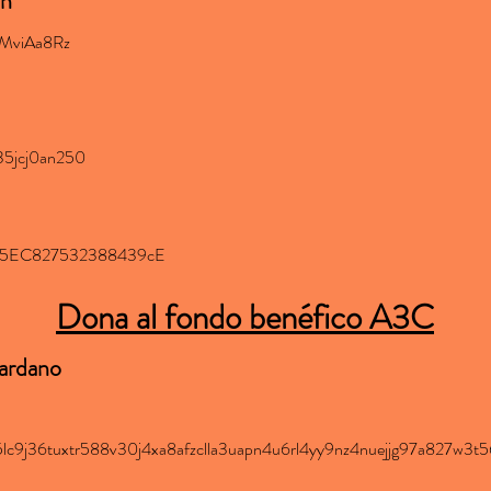
in
MviAa8Rz
35jcj0an250
f5EC827532388439cE
Dona al fondo benéfico A3C
Cardano
3y5lc9j36tuxtr588v30j4xa8afzclla3uapn4u6rl4yy9nz4nuejjg97a827w3