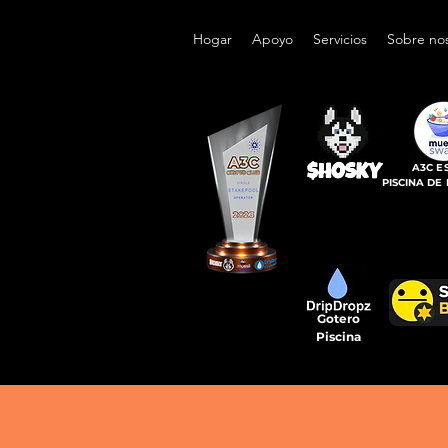
HOSKY y
Hogar
Apoyo
Servicios
Sobre no
okens HOSKY
 HOSKY y hasta
A3C E
PISCINA DE
do secundario de
prar.
Gotero
Piscina