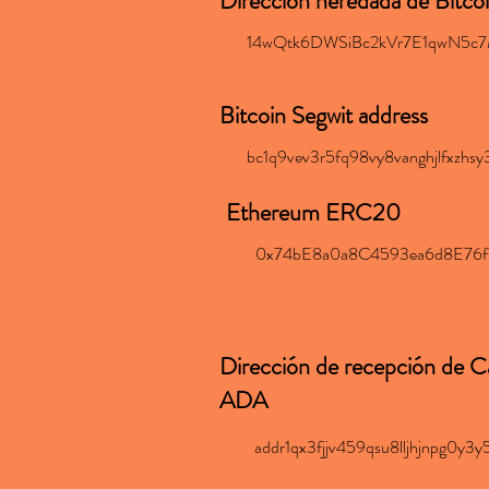
Dirección heredada de Bitco
14wQtk6DWSiBc2kVr7E1qwN5c7
Bitcoin Segwit address
bc1q9vev3r5fq98vy8vanghjlfxzhsy
Ethereum ERC20
0x74bE8a0a8C4593ea6d8E76
Dirección de recepción de 
ADA
addr1qx3fjjv459qsu8lljhjnpg0y