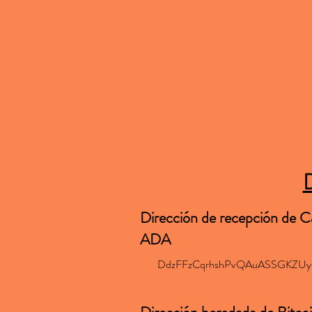
D
Dirección de recepción de 
ADA
DdzFFzCqrhshPvQAuASSGKZUyq