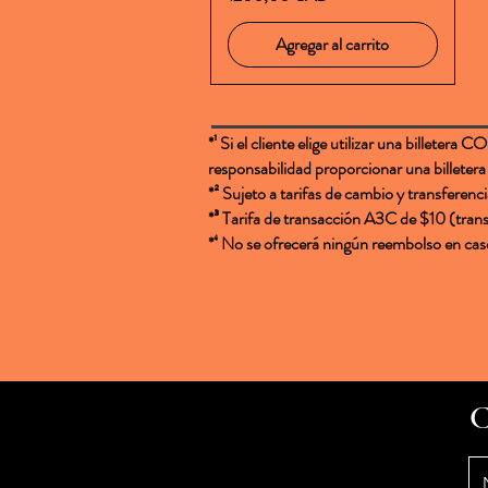
Agregar al carrito
*¹ Si el cliente elige utilizar una billete
responsabilidad proporcionar una billet
*² Sujeto a tarifas de cambio y transferen
*³ Tarifa de transacción A3C de $10 (trans
*⁴ No se ofrecerá ningún reembolso en ca