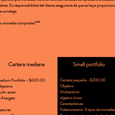
iente. Es responsabilidad del cliente asegurarse de que se haya proporcionad
 corretaje:
³
as monedas compradas*³*²
Cartera mediana
Small portfolio
Cartera pequeña - $200.00
edium Portfolio - $600.00
Objetivo
bjective
Multiactivos
lti-asset​
objetivo único
-4 targets
Características
Fideicomisario: 3 tipos de monedas
eatures