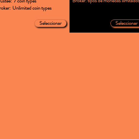
Broker: tipos de monedas ilimitado
rustee: 7 coin types
roker: Unlimited coin types
Seleccionar
Seleccionar