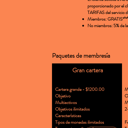
proporcionado por el cl
TARIFAS del servicio de
Miembros: GRATIS*²*
No miembros: 5% de l
Paquetes de membresía
Gran cartera
Cartera grande - $1200.00
M
Objetivo
O
Multiactivos
Mu
Objetivos ilimitados
2
Características
Tipos de monedas ilimitados
F