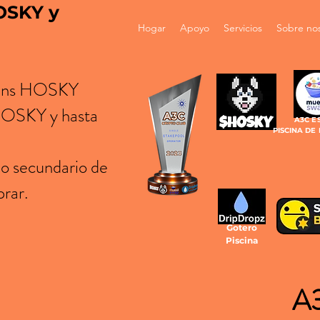
HOSKY y
Hogar
Apoyo
Servicios
Sobre no
okens HOSKY
 HOSKY y hasta
A3C E
PISCINA DE
do secundario de
prar.
Gotero
Piscina
A3