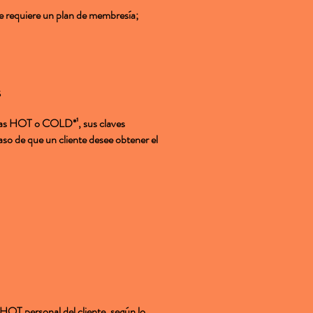
se requiere un plan de membresía;
s
eras HOT o COLD*¹, sus claves
so de que un cliente desee obtener el
HOT personal del cliente, según lo