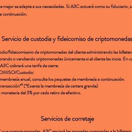
que mejor se adapte a sus necesidades. Si A3C actuará como su fiduciario, 
 a continuación.
Servicio de custodia y fideicomiso de criptomoneda
io/fideicomisario de criptomonedas del cliente administrando las billet
ando o vendiendo criptomonedas únicamente si el cliente las inicia. En ca
, A3C cobrará una tarifa de cierre.
OMISO/Custodio:
membresía anual, consulte los paquetes de membresía a continuación.
transacción*² (*Exenta la membresía de cartera grande)
a monetaria del 3% por cada retiro de efectivo.
Servicios de corretaje
A3C que compre monedas. A3C enviará las monedas compradas a la billetera 