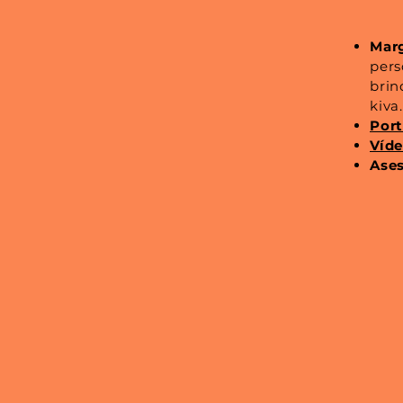
Marg
pers
brin
kiva
Port
Víde
Ases