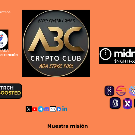
sotros
S ADA
 RETENCIÓN
Nuestra
misión