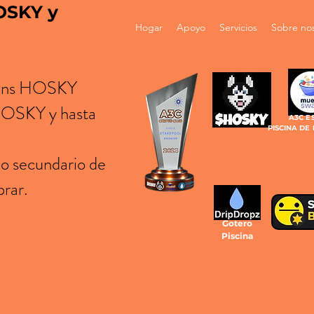
HOSKY y
Hogar
Apoyo
Servicios
Sobre no
okens HOSKY
 HOSKY y hasta
A3C E
PISCINA DE
do secundario de
prar.
Gotero
Piscina