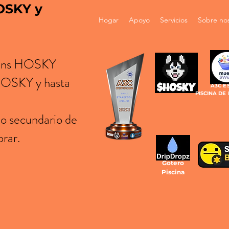
HOSKY y
Hogar
Apoyo
Servicios
Sobre no
okens HOSKY
 HOSKY y hasta
A3C E
PISCINA DE
do secundario de
prar.
Gotero
Piscina