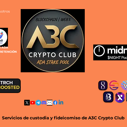
sotros
S ADA
 RETENCIÓN
Servicios de custodia y fideicomiso de A3C Crypto Club