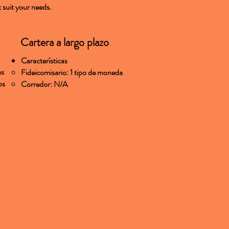
t suit your needs.
Cartera a largo plazo
Características
as
Fideicomisario: 1 tipo de moneda
os
Corredor: N/A