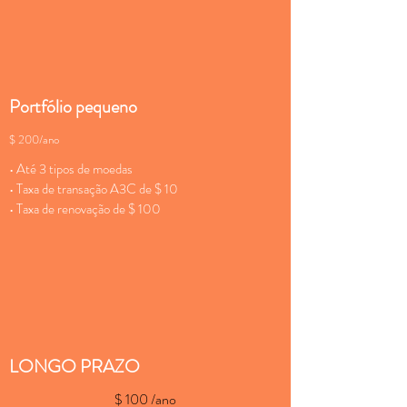
Portfólio pequeno
$ 200/ano
• Até 3 tipos de moedas
• Taxa de transação A3C de $ 10
• Taxa de renovação de $ 100
LONGO PRAZO
$ 100 /ano