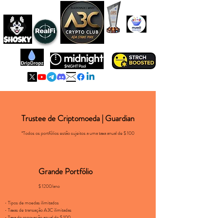
A3C É ADA
PISCINA DE
SEGURANÇA
Trustee
de Criptomoeda
| Guardian
*Todos os portfólios estão sujeitos a uma taxa anual de $ 100
Grande Portfólio
$ 1200/ano
• Tipos de moedas ilimitados
• Taxas de transação A3C ilimitadas
• Taxa de renovação anual de $ 100