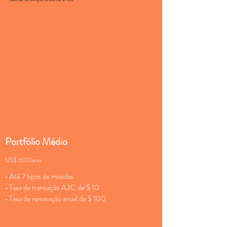
Portfólio Médio
US$ 600/ano
• Até 7 tipos de moedas
• Taxa de transação A3C de $ 10
• Taxa de renovação anual de $ 100