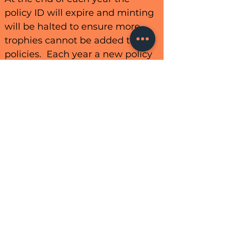
policy ID will expire and minting
will be halted to ensure more
trophies cannot be added to
policies. Each year a new policy
ID will be created for the trophy.
Therefore there will only ever be
500 trophies, ANY A3C trophy
qualifies for airdrops.
Policy ID# 1 (2023)
70316e2045e209b4dd9519c1064
b39d579973057fa9da66590fc0f0
0
Policy ID# 2 (2024)
79f197814410a30390930e08c6b
4af10bdc3eeeecde84be8695346
e8