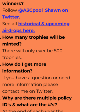
winners?
Follow
@
A3Cpool_Shawn
on
Twitter.
See all
historical
& u
pcoming
airdrops here.
How many trophies will be
minted?
There will only ever be 500
trophies.
How do I get more
information?
If you have a question or need
more information please
contact me on Twitter.
Why are there multiple policy
ID's & what are the #'s?
At the end of each year the