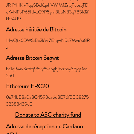
JR4YHKrvTqqSBxKqahVWiM1ZngPcesgTD
qKvNFpP65kJvzC9P5ym8LuN83q78SK1if
kbf4U9
Adresse héritée de Bitcoin
14wQtk6DWSiBc2kVr7E1qwN5c7MviAa8R
z
Adresse Bitcoin Segwit
bc1q9vev3r5fq98vy8vanghjlfxzhsy35jcj0an
250
Ethereum ERC20
0x74bE8a0a8C4593ea6d8E76f5EC8275
32388439cE
Donate to A3C charity fund
Adresse de réception de Cardano