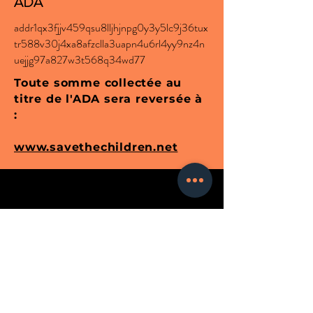
ADA
addr1qx3fjjv459qsu8lljhjnpg0y3y5lc9j36tux
tr588v30j4xa8afzclla3uapn4u6rl4yy9nz4n
uejjg97a827w3t568q34wd77
Toute somme collectée au
titre de l'ADA sera reversée à
:
www.savethechildren.net
CONTACTEZ-NOUS