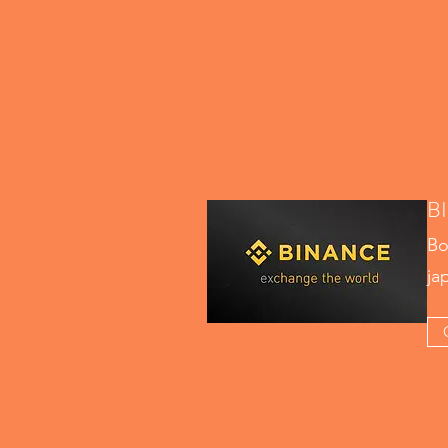
B
Bo
ja