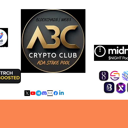
s de nous
t ADA
 RÉTENTION