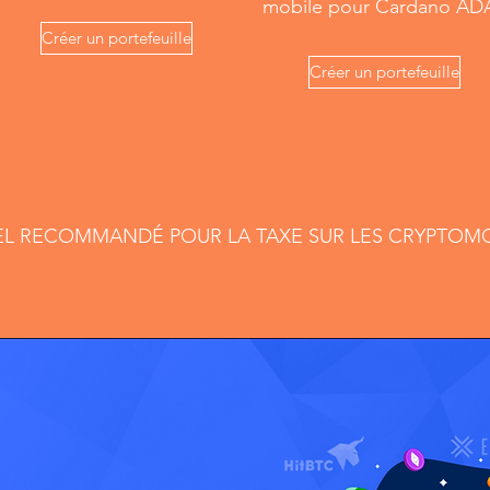
mobile pour Cardano AD
Créer un portefeuille
Créer un portefeuille
EL RECOMMANDÉ POUR LA TAXE SUR LES CRYPTOM