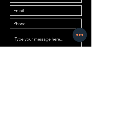
Submit
Shawn@A3CcryptoClub.com
©2021 par A3C Crypto Club Inc.
Site créé en collaboration avec
A3C et HQ Entreprise.