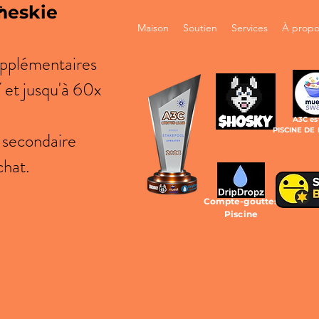
meskie
s
Maison
Soutien
Services
À propo
upplémentaires
et jusqu'à 60x
A3C es
PISCINE DE
é secondaire
chat.
Compte-gouttes
Piscine