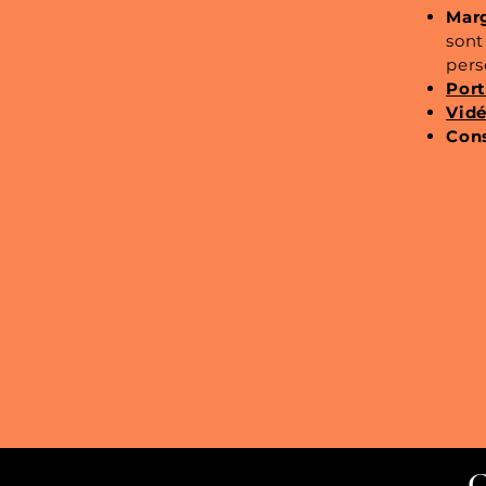
Marg
sont
pers
Port
Vidé
Cons