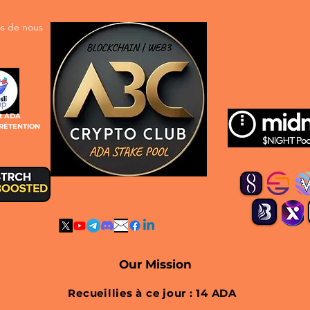
s de nous
t ADA
 RÉTENTION
Our
Mission
Recueillies à ce jour : 14 ADA